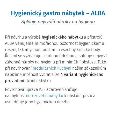
Hygienický gastro nábytek – ALBA
Splňuje nejvyšší nároky na hygienu
Při návrhu a výrobě
hygienického nábytku
a přístrojů
ALBA věnujeme mimořádnou pozornost hygienickému
řešení, tak abychom odstranili všechny kritické body.
Řešení se vyznačuje snadnou údržbou a splňuje nejvyšší
zákonné nároky na hygienu při minimální obsluze. Také
při navrhování
modulárních kuchyní
našim zákazníkům
nabízíme možnost vybrat si ze
4 variant hygienického
provedení
skříní nábytku.
Povrchová úprava K320 zároveň snižuje
náchylnost
nerezového nábytku
k otiskům prstů a
usnadňuje jeho hygienickou údržbu.