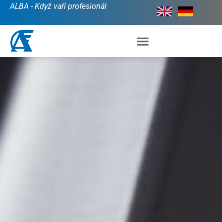
ALBA - Když vaří profesionál